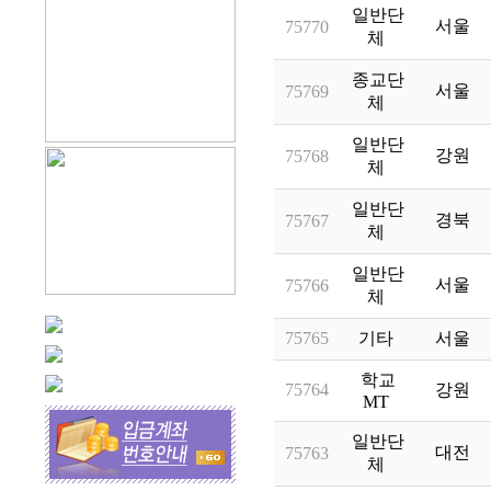
일반단
서울
75770
체
종교단
서울
75769
체
일반단
강원
75768
체
일반단
경북
75767
체
일반단
서울
75766
체
75765
기타
서울
학교
75764
강원
MT
일반단
대전
75763
체