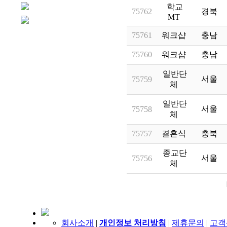
학교
75762
경북
MT
75761
워크샵
충남
75760
워크샵
충남
일반단
서울
75759
체
일반단
서울
75758
체
75757
결혼식
충북
종교단
서울
75756
체
회사소개
|
개인정보 처리방침
|
제휴문의
|
고객