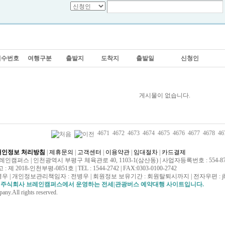
접수번호
여행구분
출발지
도착지
출발일
신청인
게시물이 없습니다.
4671
4672
4673
4674
4675
4676
4677
4678
46
개인정보 처리방침
|
제휴문의
|
고객센터
|
이용약관
|
임대절차
|
카드결제
캠퍼스 | 인천광역시 부평구 체육관로 40, 1103-1(삼산동) | 사업자등록번호 : 554-87-
 2018-인천부평-0851호 | TEL : 1544-2742 | FAX:0303-0100-2742
우 | 개인정보관리책임자 : 전병우 | 회원정보 보유기간 : 회원탈퇴시까지 | 전자우편 : jbw14
 주식회사 브레인캠퍼스에서 운영하는 전세|관광버스 예약대행 사이트입니다.
ny.All rights reserved.