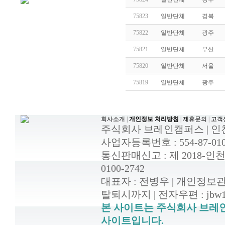
75823
일반단체
경북
75822
일반단체
광주
75821
일반단체
부산
75820
일반단체
서울
75819
일반단체
광주
회사소개
|
개인정보 처리방침
|
제휴문의
|
고객
주식회사 브레인캠퍼스 | 인천광
사업자등록번호 : 554-87-010
통신판매신고 : 제 2018-인천부평-0
0100-2742
대표자 : 전병우 | 개인정보
탈퇴시까지 | 전자우편 : jbw14
본 사이트는 주식회사 브레
사이트입니다.