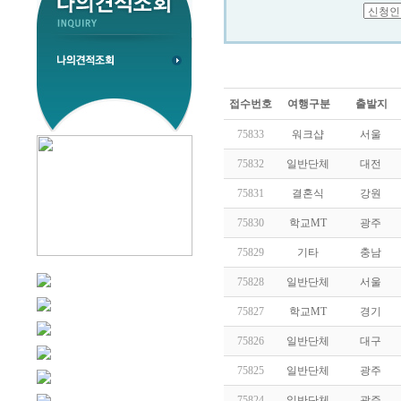
접수번호
여행구분
출발지
75833
워크샵
서울
75832
일반단체
대전
75831
결혼식
강원
75830
학교MT
광주
75829
기타
충남
75828
일반단체
서울
75827
학교MT
경기
75826
일반단체
대구
75825
일반단체
광주
75824
일반단체
광주